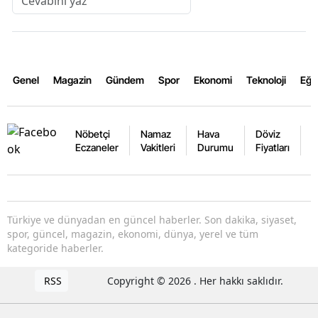
Genel
Magazin
Gündem
Spor
Ekonomi
Teknoloji
Eğl
Nöbetçi
Namaz
Hava
Döviz
A
Eczaneler
Vakitleri
Durumu
Fiyatları
F
Türkiye ve dünyadan en güncel haberler. Son dakika, siyaset,
spor, güncel, magazin, ekonomi, dünya, yerel ve tüm
kategoride haberler.
RSS
Copyright © 2026 . Her hakkı saklıdır.