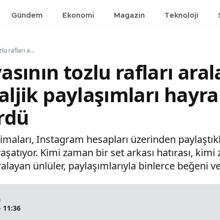
Gündem
Ekonomi
Magazin
Teknoloji
Magazin dünyasının tozlu rafları aralandı: Ünlü isimlerin nostaljik paylaşımları hayranlarını geçmişe götürdü
sının tozlu rafları aral
aljik paylaşımları hayra
rdü
maları, Instagram hesapları üzerinden paylaştıkla
aşatıyor. Kimi zaman bir set arkası hatırası, kimi 
ralayan ünlüler, paylaşımlarıyla binlerce beğeni v
a
- 11:36