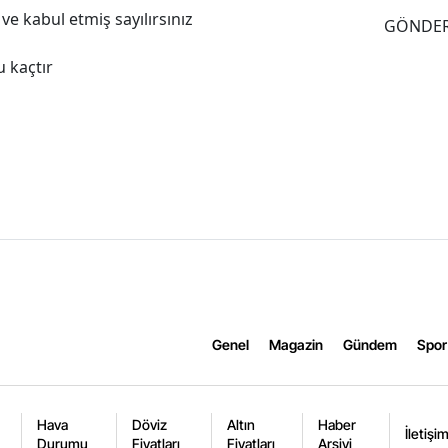
e kabul etmiş sayılırsınız
GÖNDE
 kaçtır
Genel
Magazin
Gündem
Spor
Hava
Döviz
Altın
Haber
İletişi
Durumu
Fiyatları
Fiyatları
Arşivi