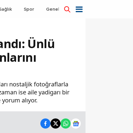
Sağlık
Spor
Genel
Dünya
andı: Ünlü
nlarını
rı nostaljik fotoğraflarla
zaman ise aile yadigarı bir
e yorum alıyor.