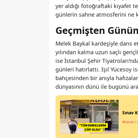
yer aldığı fotoğraftaki kıyafet te
günlerin sahne atmosferini ne ka
Geçmişten Günüm
Melek Baykal kardeşiyle dans et
yılından kalma uzun saçlı gençlik
ise İstanbul Şehir Tiyatroları’n
günleri hatırlattı. Işıl Yücesoy
bahçesinden bir anıyla hafızalar
dünyasının dünü ile bugünü ar
Sınav K
#Genel
/ 