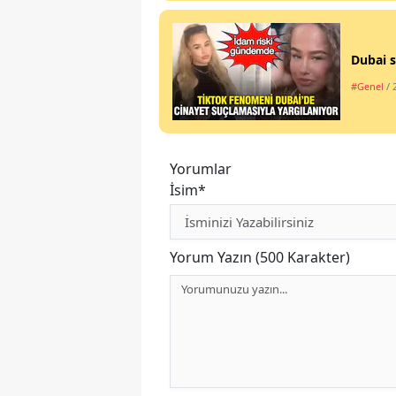
Dubai s
#Genel
/ 
Yorumlar
İsim*
Yorum Yazın (500 Karakter)