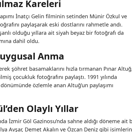
ulmaz Kareleri
apımı İnatçı Gelin filminin setinden Münir Özkul ve
otoğrafını paylaşarak eski dostlarını rahmetle andı.
işanlı olduğu yıllara ait siyah beyaz bir fotoğrafı da
ımına dahil oldu.
 Duygusal Anma
lerek şöhret basamaklarını hızla tırmanan Pınar Altuğ
ilmiş çocukluk fotoğrafını paylaştı. 1991 yılında
ıl dönümünde özlemle anan Altuğ’un paylaşımı
’den Olaylı Yıllar
nda İzmir Göl Gazinosu’nda sahne aldığı döneme ait b
Hülya Avşar, Demet Akalın ve Özcan Deniz gibi isimlerin