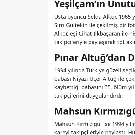
Yeşilçam’ın Unut
Usta oyuncu Selda Alkor, 1965 y
Sırrı Gültekin ile çekilmiş bir f
Alkor, eşi Cihat İlkbaşaran ile n
takipçileriyle paylaşarak tbt ak
Pınar Altuğ’dan
1994 yılında Türkiye güzeli seçi
babası Niyazi Üçer Altuğ ile çek
kaybettiği babasını 35. ölüm y
takipçilerini duygulandırdı.
Mahsun Kırmızıgül
Mahsun Kırmızıgül ise 1994 yılı
kareyi takipçileriyle paylaştı. 