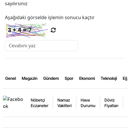
sayılırsınız
Aşağıdaki görselde işlemin sonucu kaçtır
Genel
Magazin
Gündem
Spor
Ekonomi
Teknoloji
Eğl
Nöbetçi
Namaz
Hava
Döviz
A
Eczaneler
Vakitleri
Durumu
Fiyatları
F