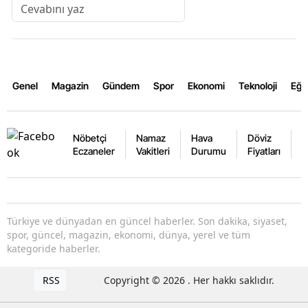
Genel
Magazin
Gündem
Spor
Ekonomi
Teknoloji
Eğl
Nöbetçi
Namaz
Hava
Döviz
A
Eczaneler
Vakitleri
Durumu
Fiyatları
F
Türkiye ve dünyadan en güncel haberler. Son dakika, siyaset,
spor, güncel, magazin, ekonomi, dünya, yerel ve tüm
kategoride haberler.
RSS
Copyright © 2026 . Her hakkı saklıdır.