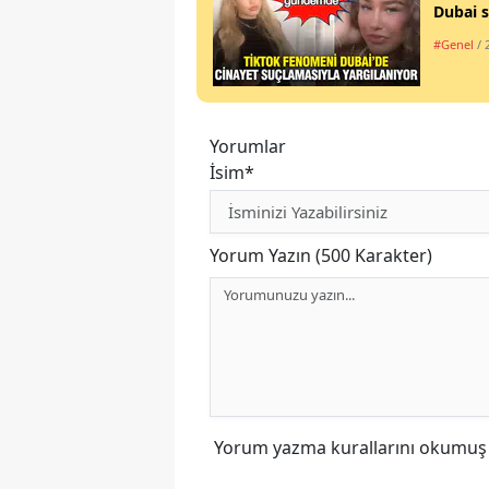
Dubai s
#Genel
/ 
Yorumlar
İsim*
Yorum Yazın (500 Karakter)
Yorum yazma kurallarını
okumuş v