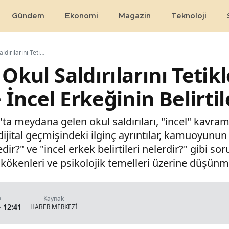
Gündem
Ekonomi
Magazin
Teknoloji
İncel Kültürü: Okul Saldırılarını Tetikleyen Karanlık Dinamikler ve İncel Erkeğinin Belirtileri
 Okul Saldırılarını Teti
İncel Erkeğinin Belirtil
a meydana gelen okul saldırıları, "incel" kavram
dijital geçmişindeki ilginç ayrıntılar, kamuoyun
edir?" ve "incel erkek belirtileri nelerdir?" gibi s
kökenleri ve psikolojik temelleri üzerine düşünmey
a
Kaynak
- 12:41
HABER MERKEZİ