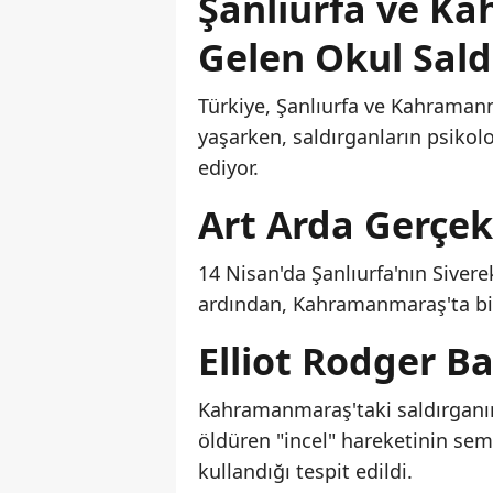
Şanlıurfa ve K
Gelen Okul Saldı
Türkiye, Şanlıurfa ve Kahraman
yaşarken, saldırganların psikol
ediyor.
Art Arda Gerçekl
14 Nisan'da Şanlıurfa'nın Sivere
ardından, Kahramanmaraş'ta bir
Elliot Rodger Ba
Kahramanmaraş'taki saldırganın 
öldüren "incel" hareketinin semb
kullandığı tespit edildi.