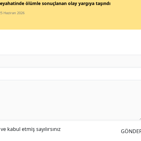
eyahatinde ölümle sonuçlanan olay yargıya taşındı
25 Haziran 2026
e kabul etmiş sayılırsınız
GÖNDE