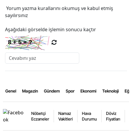
Yorum yazma kurallarını
okumuş ve kabul etmiş
sayılırsınız
Aşağıdaki görselde işlemin sonucu kaçtır
Genel
Magazin
Gündem
Spor
Ekonomi
Teknoloji
Eğl
Nöbetçi
Namaz
Hava
Döviz
A
Eczaneler
Vakitleri
Durumu
Fiyatları
F