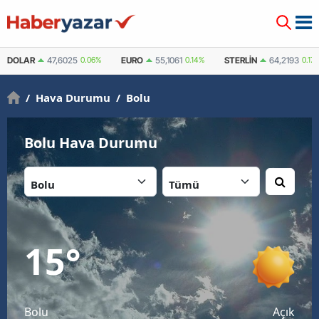
DOLAR
47,6025
0.06%
EURO
55,1061
0.14%
STERLIN
64,2193
0.17
/
Hava Durumu
/
Bolu
Bolu Hava Durumu
İl:
İlçe:
15
°
Bolu
Açık