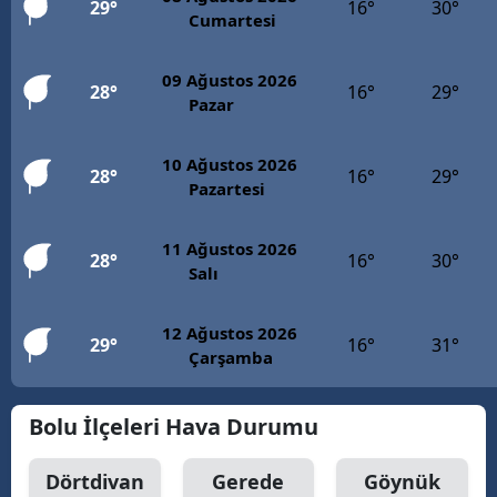
29°
16°
30°
Cumartesi
09 Ağustos 2026
28°
16°
29°
Pazar
10 Ağustos 2026
28°
16°
29°
Pazartesi
11 Ağustos 2026
28°
16°
30°
Salı
12 Ağustos 2026
29°
16°
31°
Çarşamba
Bolu İlçeleri Hava Durumu
Dörtdivan
Gerede
Göynük