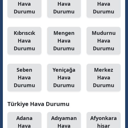
Hava
Hava
Hava
Durumu
Durumu
Durumu
Kıbrıscık
Mengen
Mudurnu
Hava
Hava
Hava
Durumu
Durumu
Durumu
Seben
Yeniçağa
Merkez
Hava
Hava
Hava
Durumu
Durumu
Durumu
Türkiye Hava Durumu
Adana
Adıyaman
Afyonkara
Hava
Hava
hisar