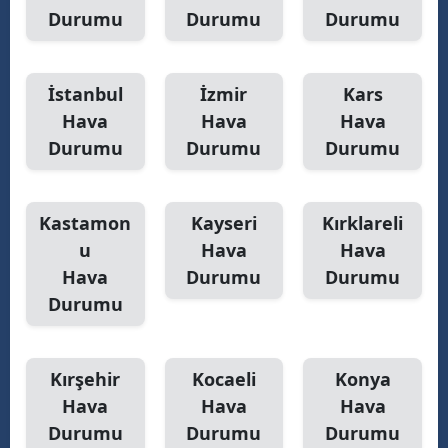
Durumu
Durumu
Durumu
İstanbul
İzmir
Kars
Hava
Hava
Hava
Durumu
Durumu
Durumu
Kastamon
Kayseri
Kırklareli
u
Hava
Hava
Hava
Durumu
Durumu
Durumu
Kırşehir
Kocaeli
Konya
Hava
Hava
Hava
Durumu
Durumu
Durumu