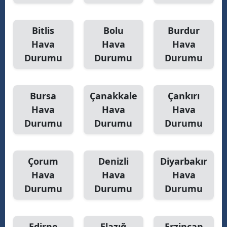
Bitlis
Bolu
Burdur
Hava
Hava
Hava
Durumu
Durumu
Durumu
Bursa
Çanakkale
Çankırı
Hava
Hava
Hava
Durumu
Durumu
Durumu
Çorum
Denizli
Diyarbakır
Hava
Hava
Hava
Durumu
Durumu
Durumu
Edirne
Elazığ
Erzincan