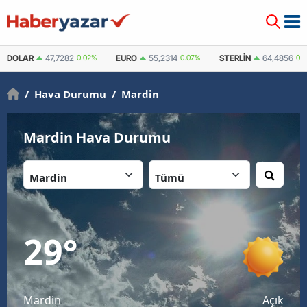
DOLAR
47,7282
0.02%
EURO
55,2314
0.07%
STERLIN
64,4856
0.1
/
Hava Durumu
/
Mardin
Mardin Hava Durumu
İl:
İlçe:
29
°
Mardin
Açık