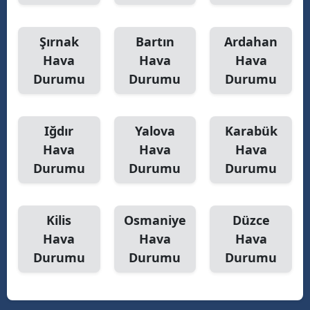
Şırnak
Bartın
Ardahan
Hava
Hava
Hava
Durumu
Durumu
Durumu
Iğdır
Yalova
Karabük
Hava
Hava
Hava
Durumu
Durumu
Durumu
Kilis
Osmaniye
Düzce
Hava
Hava
Hava
Durumu
Durumu
Durumu