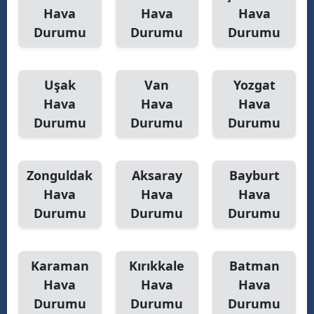
Hava
Hava
Hava
Durumu
Durumu
Durumu
Uşak
Van
Yozgat
Hava
Hava
Hava
Durumu
Durumu
Durumu
Zonguldak
Aksaray
Bayburt
Hava
Hava
Hava
Durumu
Durumu
Durumu
Karaman
Kırıkkale
Batman
Hava
Hava
Hava
Durumu
Durumu
Durumu