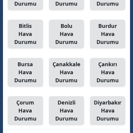
Durumu
Durumu
Durumu
Bitlis
Bolu
Burdur
Hava
Hava
Hava
Durumu
Durumu
Durumu
Bursa
Çanakkale
Çankırı
Hava
Hava
Hava
Durumu
Durumu
Durumu
Çorum
Denizli
Diyarbakır
Hava
Hava
Hava
Durumu
Durumu
Durumu