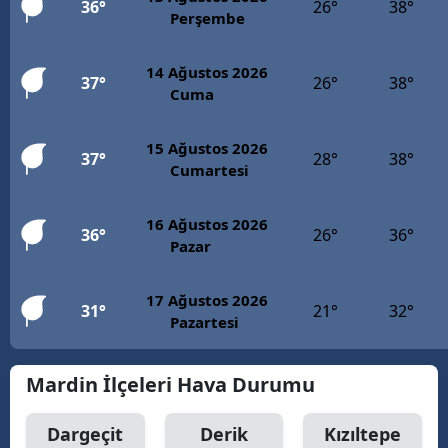
36°
26°
38°
Perşembe
14 Ağustos 2026
37°
26°
38°
Cuma
15 Ağustos 2026
37°
28°
38°
Cumartesi
16 Ağustos 2026
36°
26°
36°
Pazar
17 Ağustos 2026
31°
21°
32°
Pazartesi
Mardin İlçeleri Hava Durumu
Dargeçit
Derik
Kızıltepe