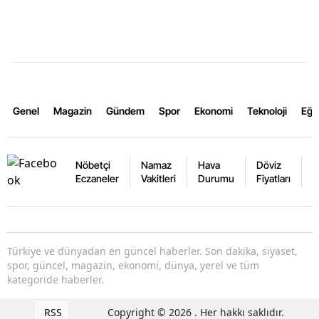
Genel
Magazin
Gündem
Spor
Ekonomi
Teknoloji
Eğl
Nöbetçi
Namaz
Hava
Döviz
A
Eczaneler
Vakitleri
Durumu
Fiyatları
F
Türkiye ve dünyadan en güncel haberler. Son dakika, siyaset,
spor, güncel, magazin, ekonomi, dünya, yerel ve tüm
kategoride haberler.
RSS
Copyright © 2026 . Her hakkı saklıdır.