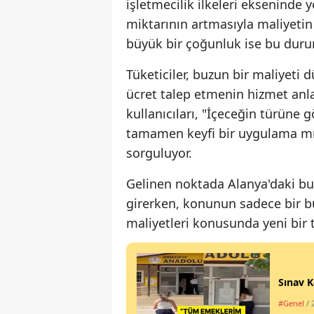
işletmecilik ilkeleri ekseninde 
miktarının artmasıyla maliyetin
büyük bir çoğunluk ise bu durumu
Tüketiciler, buzun bir maliyet
ücret talep etmenin hizmet anla
kullanıcıları, "İçeceğin türüne 
tamamen keyfi bir uygulama mı
sorguluyor.
Gelinen noktada Alanya'daki bu 
girerken, konunun sadece bir bu
maliyetleri konusunda yeni bir t
Sınav K
#Genel
/ 