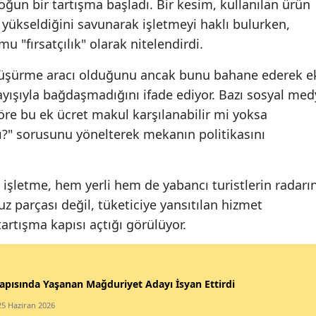
yoğun bir tartışma başladı. Bir kesim, kullanılan ürün
 yükseldiğini savunarak işletmeyi haklı bulurken,
 "fırsatçılık" olarak nitelendirdi.
i düşürme aracı olduğunu ancak bunu bahane ederek e
yışıyla bağdaşmadığını ifade ediyor. Bazı sosyal med
göre bu ek ücret makul karşılanabilir mi yoksa
?" sorusunu yönelterek mekanın politikasını
işletme, hem yerli hem de yabancı turistlerin radarı
z parçası değil, tüketiciye yansıtılan hizmet
artışma kapısı açtığı görülüyor.
apısında Yaşanan Mağduriyet Adayı İsyan Ettirdi
25 Haziran 2026