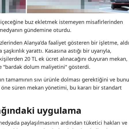
, içeceğine buz ekletmek istemeyen misafirlerinden
l medyanın gündemine oturdu.
lerinden Alanya’da faaliyet gösteren bir işletme, aldı
 şaşkınlık yarattı. Kasasına astığı bir uyarıyla,
 kişilerden 20 TL ek ücret alınacağını duyuran mekan,
e "bardak dolum maliyetini" gösterdi.
ın tamamının sıvı ürünle dolması gerektiğini ve bun
nı öne süren mekan yönetimi, bu kararı bir standart
ağındaki uygulama
dyada paylaşılmasının ardından tüketici hakları ve