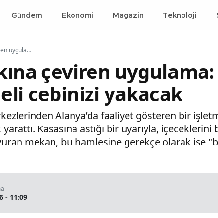
Gündem
Ekonomi
Magazin
Teknoloji
Alanya’da şaşkına çeviren uygulama: Bardağı doldurma bedeli cebinizi yakacak
kına çeviren uygulama:
li cebinizi yakacak
ezlerinden Alanya’da faaliyet gösteren bir işletme
 yarattı. Kasasına astığı bir uyarıyla, içeceklerini
uyuran mekan, bu hamlesine gerekçe olarak ise "
ma
6 - 11:09