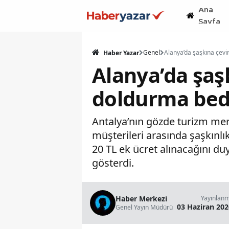
Ana
Sayfa
Genel
Haber Yazar
Alanya’da şaş
doldurma bede
Antalya’nın gözde turizm merk
müşterileri arasında şaşkınlık
20 TL ek ücret alınacağını d
gösterdi.
Haber Merkezi
Yayınlan
03 Haziran 202
Genel Yayın Müdürü