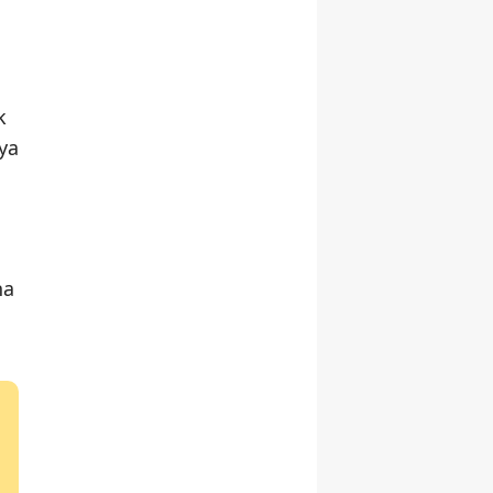
k
ya
na