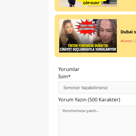
Dubai s
#Genel
/ 
Yorumlar
İsim*
Yorum Yazın (500 Karakter)