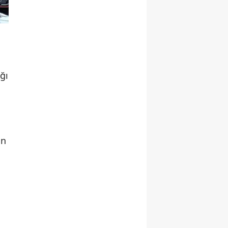
ğı
un