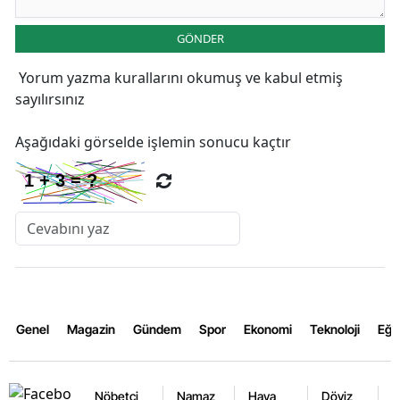
GÖNDER
Yorum yazma kurallarını
okumuş ve kabul etmiş
sayılırsınız
Aşağıdaki görselde işlemin sonucu kaçtır
Genel
Magazin
Gündem
Spor
Ekonomi
Teknoloji
Eğl
Nöbetçi
Namaz
Hava
Döviz
A