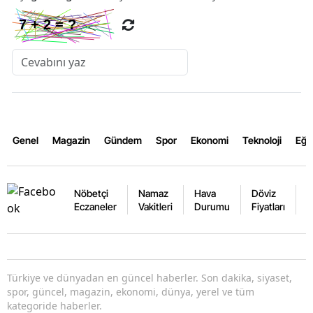
Genel
Magazin
Gündem
Spor
Ekonomi
Teknoloji
Eğl
Nöbetçi
Namaz
Hava
Döviz
A
Eczaneler
Vakitleri
Durumu
Fiyatları
F
Türkiye ve dünyadan en güncel haberler. Son dakika, siyaset,
spor, güncel, magazin, ekonomi, dünya, yerel ve tüm
kategoride haberler.