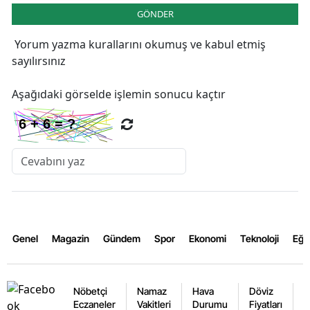
GÖNDER
Yorum yazma kurallarını
okumuş ve kabul etmiş
sayılırsınız
Aşağıdaki görselde işlemin sonucu kaçtır
Genel
Magazin
Gündem
Spor
Ekonomi
Teknoloji
Eğl
Nöbetçi
Namaz
Hava
Döviz
A
Eczaneler
Vakitleri
Durumu
Fiyatları
F