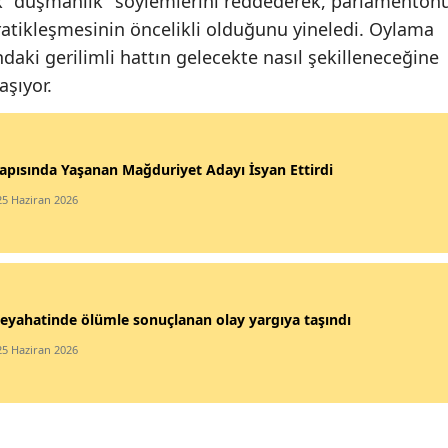
ik "düşmanlık" söylemlerini reddederek, parlamenton
atikleşmesinin öncelikli olduğunu yineledi. Oylama
ndaki gerilimli hattın gelecekte nasıl şekilleneceğine
aşıyor.
apısında Yaşanan Mağduriyet Adayı İsyan Ettirdi
25 Haziran 2026
eyahatinde ölümle sonuçlanan olay yargıya taşındı
25 Haziran 2026