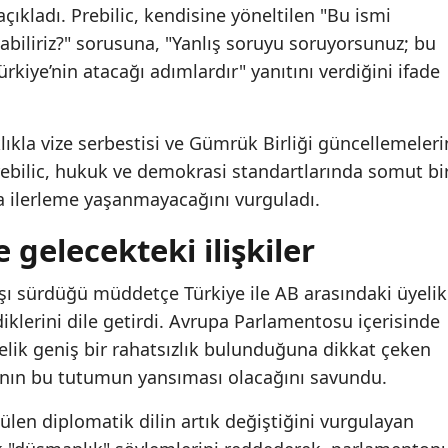
kladı. Prebilic, kendisine yöneltilen "Bu ismi
biliriz?" sorusuna, "Yanlış soruyu soruyorsunuz; bu
ürkiye’nin atacağı adımlardır" yanıtını verdiğini ifade
ıkla vize serbestisi ve Gümrük Birliği güncellemeleri
rebilic, hukuk ve demokrasi standartlarında somut bi
 ilerleme yaşanmayacağını vurguladı.
 gelecekteki ilişkiler
şı sürdüğü müddetçe Türkiye ile AB arasındaki üyelik
klerini dile getirdi. Avrupa Parlamentosu içerisinde
ik geniş bir rahatsızlık bulunduğuna dikkat çeken
manın bu tutumun yansıması olacağını savundu.
ülen diplomatik dilin artık değiştiğini vurgulayan