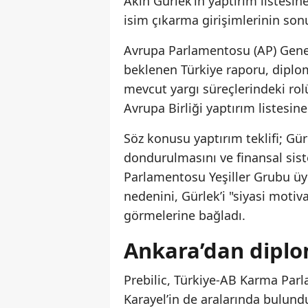
Akın Gürlek’in yaptırım listesi
isim çıkarma girişimlerinin sonuç
Avrupa Parlamentosu (AP) Gene
beklenen Türkiye raporu, diplom
mevcut yargı süreçlerindeki rol
Avrupa Birliği yaptırım listesine
Söz konusu yaptırım teklifi; Gür
dondurulmasını ve finansal sist
Parlamentosu Yeşiller Grubu üye
nedenini, Gürlek’i "siyasi moti
görmelerine bağladı.
Ankara’dan diplom
Prebilic, Türkiye-AB Karma Par
Karayel’in de aralarında bulundu