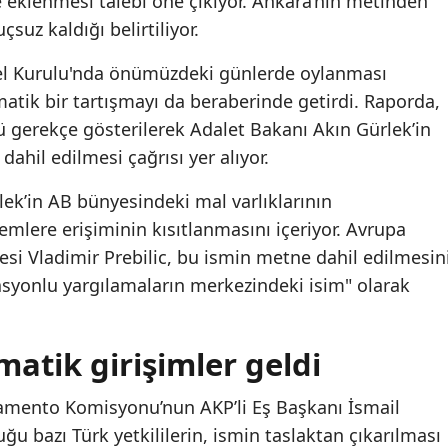
ne eklenmesi talebi öne çıkıyor. Ankara’nın metinden
suz kaldığı belirtiliyor.
l Kurulu'nda önümüzdeki günlerde oylanması
atik bir tartışmayı da beraberinde getirdi. Raporda,
ü gerekçe gösterilerek Adalet Bakanı Akın Gürlek’in
 dahil edilmesi çağrısı yer alıyor.
lek’in AB bünyesindeki mal varlıklarının
emlere erişiminin kısıtlanmasını içeriyor. Avrupa
si Vladimir Prebilic, bu ismin metne dahil edilmesin
vasyonlu yargılamaların merkezindeki isim" olarak
atik girişimler geldi
lamento Komisyonu’nun AKP’li Eş Başkanı İsmail
ğu bazı Türk yetkililerin, ismin taslaktan çıkarılması