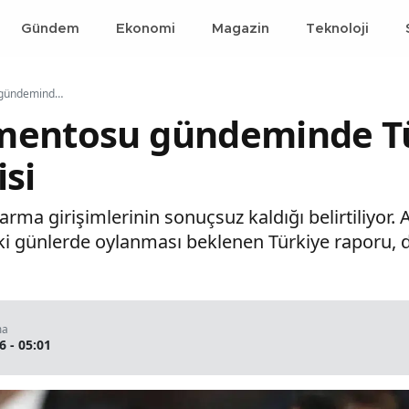
Gündem
Ekonomi
Magazin
Teknoloji
Avrupa Parlamentosu gündeminde Türk yetkiliye yaptırım önerisi
mentosu gündeminde Tü
isi
rma girişimlerinin sonuçsuz kaldığı belirtiliyor
 günlerde oylanması beklenen Türkiye raporu, di
ma
6 - 05:01