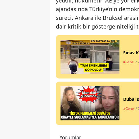
yetkili, hükümetin AB’ye yönel
ajandasında Türkiye’nin demokr
süreci, Ankara ile Brüksel arası
dair kritik bir gösterge niteliği t
Sınav K
#Genel
/ 
Dubai s
#Genel
/ 
Yorumlar