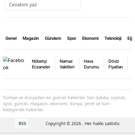
Genel
Magazin
Gündem
Spor
Ekonomi
Teknoloji
Eğl
Nöbetçi
Namaz
Hava
Döviz
A
Eczaneler
Vakitleri
Durumu
Fiyatları
F
Türkiye ve dünyadan en güncel haberler. Son dakika, siyaset,
spor, güncel, magazin, ekonomi, dünya, yerel ve tüm
kategoride haberler.
RSS
Copyright © 2026 . Her hakkı saklıdır.