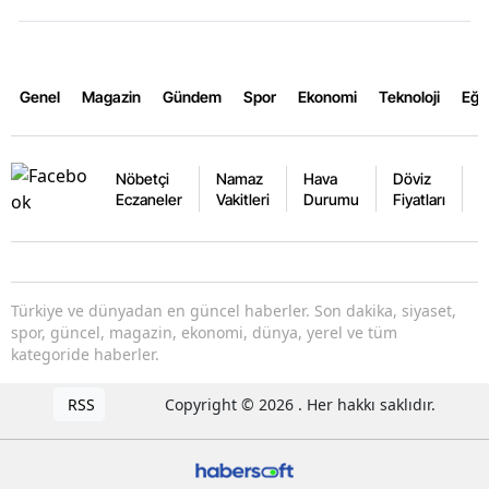
Genel
Magazin
Gündem
Spor
Ekonomi
Teknoloji
Eğl
Nöbetçi
Namaz
Hava
Döviz
A
Eczaneler
Vakitleri
Durumu
Fiyatları
F
Türkiye ve dünyadan en güncel haberler. Son dakika, siyaset,
spor, güncel, magazin, ekonomi, dünya, yerel ve tüm
kategoride haberler.
RSS
Copyright © 2026 . Her hakkı saklıdır.