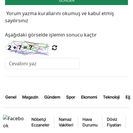
GÖNDER
Yorum yazma kurallarını
okumuş ve kabul etmiş
sayılırsınız
Aşağıdaki görselde işlemin sonucu kaçtır
Genel
Magazin
Gündem
Spor
Ekonomi
Teknoloji
Eğl
Nöbetçi
Namaz
Hava
Döviz
A
Eczaneler
Vakitleri
Durumu
Fiyatları
F