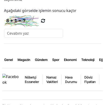
Aşağıdaki görselde işlemin sonucu kaçtır
Genel
Magazin
Gündem
Spor
Ekonomi
Teknoloji
Eğl
Nöbetçi
Namaz
Hava
Döviz
A
Eczaneler
Vakitleri
Durumu
Fiyatları
F