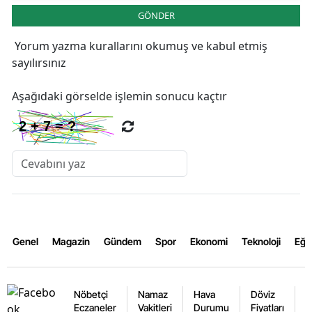
GÖNDER
Yorum yazma kurallarını
okumuş ve kabul etmiş
sayılırsınız
Aşağıdaki görselde işlemin sonucu kaçtır
Genel
Magazin
Gündem
Spor
Ekonomi
Teknoloji
Eğl
Nöbetçi
Namaz
Hava
Döviz
A
Eczaneler
Vakitleri
Durumu
Fiyatları
F