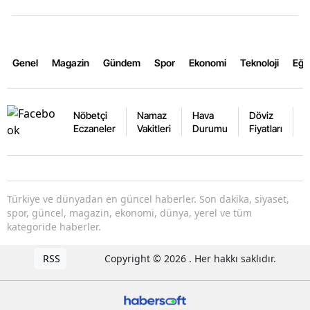
Genel
Magazin
Gündem
Spor
Ekonomi
Teknoloji
Eğl
Nöbetçi
Namaz
Hava
Döviz
A
Eczaneler
Vakitleri
Durumu
Fiyatları
F
Türkiye ve dünyadan en güncel haberler. Son dakika, siyaset,
spor, güncel, magazin, ekonomi, dünya, yerel ve tüm
kategoride haberler.
RSS
Copyright © 2026 . Her hakkı saklıdır.