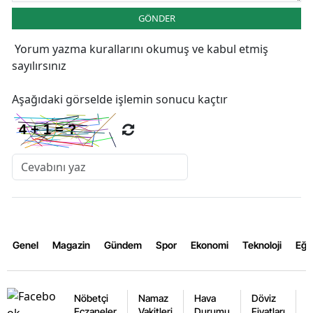
GÖNDER
Yorum yazma kurallarını
okumuş ve kabul etmiş
sayılırsınız
Aşağıdaki görselde işlemin sonucu kaçtır
Genel
Magazin
Gündem
Spor
Ekonomi
Teknoloji
Eğl
Nöbetçi
Namaz
Hava
Döviz
A
Eczaneler
Vakitleri
Durumu
Fiyatları
F