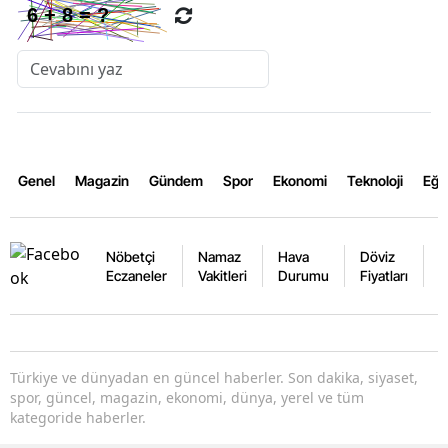
Genel
Magazin
Gündem
Spor
Ekonomi
Teknoloji
Eğl
Nöbetçi
Namaz
Hava
Döviz
A
Eczaneler
Vakitleri
Durumu
Fiyatları
F
Türkiye ve dünyadan en güncel haberler. Son dakika, siyaset,
spor, güncel, magazin, ekonomi, dünya, yerel ve tüm
kategoride haberler.