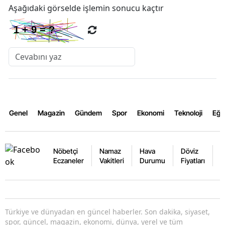
Aşağıdaki görselde işlemin sonucu kaçtır
Genel
Magazin
Gündem
Spor
Ekonomi
Teknoloji
Eğl
Nöbetçi
Namaz
Hava
Döviz
A
Eczaneler
Vakitleri
Durumu
Fiyatları
F
Türkiye ve dünyadan en güncel haberler. Son dakika, siyaset,
spor, güncel, magazin, ekonomi, dünya, yerel ve tüm