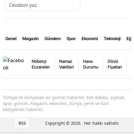
Genel
Magazin
Gündem
Spor
Ekonomi
Teknoloji
Eğl
Nöbetçi
Namaz
Hava
Döviz
A
Eczaneler
Vakitleri
Durumu
Fiyatları
F
Türkiye ve dünyadan en güncel haberler. Son dakika, siyaset,
spor, güncel, magazin, ekonomi, dünya, yerel ve tüm
kategoride haberler.
RSS
Copyright © 2026 . Her hakkı saklıdır.