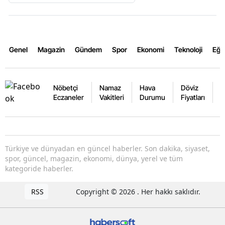
Genel
Magazin
Gündem
Spor
Ekonomi
Teknoloji
Eğl
Nöbetçi
Namaz
Hava
Döviz
A
Eczaneler
Vakitleri
Durumu
Fiyatları
F
Türkiye ve dünyadan en güncel haberler. Son dakika, siyaset,
spor, güncel, magazin, ekonomi, dünya, yerel ve tüm
kategoride haberler.
RSS
Copyright © 2026 . Her hakkı saklıdır.