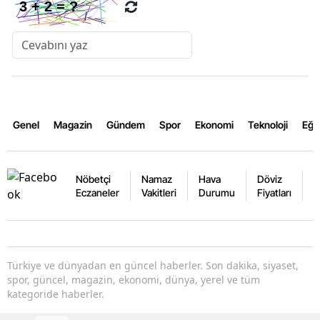
Genel
Magazin
Gündem
Spor
Ekonomi
Teknoloji
Eğl
Nöbetçi
Namaz
Hava
Döviz
A
Eczaneler
Vakitleri
Durumu
Fiyatları
F
Türkiye ve dünyadan en güncel haberler. Son dakika, siyaset,
spor, güncel, magazin, ekonomi, dünya, yerel ve tüm
kategoride haberler.