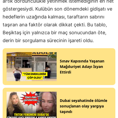
artık dördüncülükle yetinmek istemediğinin en net
göstergesiydi. Kulübün son dönemdeki gidişatı ve
hedeflerin uzağında kalması, taraftarın sabrını
taşıran ana faktör olarak dikkat çekti. Bu tablo,
Beşiktaş için yalnızca bir maç sonucundan öte,
derin bir sorgulama sürecinin işareti oldu.
Sınav Kapısında Yaşanan
Mağduriyet Adayı İsyan
Ettirdi
Dubai seyahatinde ölümle
sonuçlanan olay yargıya
taşındı