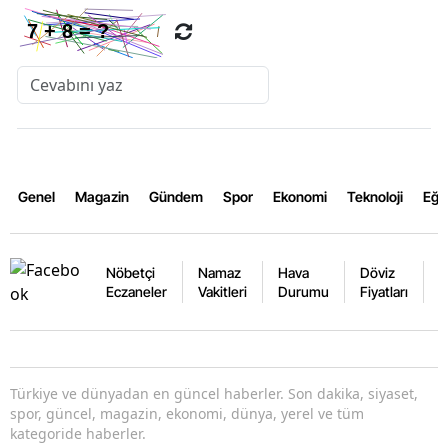
Genel
Magazin
Gündem
Spor
Ekonomi
Teknoloji
Eğl
Nöbetçi
Namaz
Hava
Döviz
A
Eczaneler
Vakitleri
Durumu
Fiyatları
F
Türkiye ve dünyadan en güncel haberler. Son dakika, siyaset,
spor, güncel, magazin, ekonomi, dünya, yerel ve tüm
kategoride haberler.