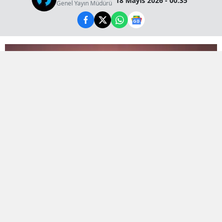
18 Mayıs 2026 - 00:35
Genel Yayın Müdürü
Bölge sakinlerini tedirgin eden şiddetli patlama
sesinin arkasından önceden planlanmış bir test
çalışması çıktı.