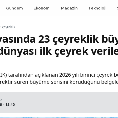
Gündem
Ekonomi
Magazin
Teknoloji
Ekonomi dünyasında 23 çeyreklik büyüme maratonu: İş dünyası ilk çeyrek verilerini masaya yatırdı
asında 23 çeyreklik b
dünyası ilk çeyrek veril
İK) tarafından açıklanan 2026 yılı birinci çeyrek
rektir süren büyüme serisini koruduğunu belgele
ma
6 - 15:40