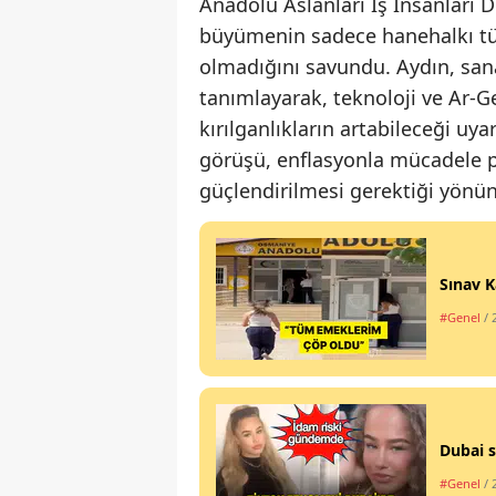
Anadolu Aslanları İş İnsanları
büyümenin sadece hanehalkı tü
olmadığını savundu. Aydın, sanay
tanımlayarak, teknoloji ve Ar-G
kırılganlıkların artabileceği uy
görüşü, enflasyonla mücadele p
güçlendirilmesi gerektiği yönünd
Sınav K
#Genel
/ 
Dubai s
#Genel
/ 