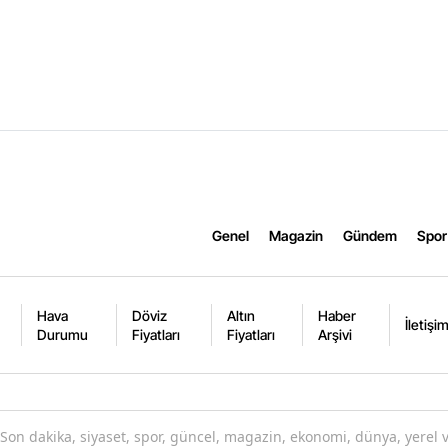
Genel
Magazin
Gündem
Spor
Hava
Döviz
Altın
Haber
İletişi
Durumu
Fiyatları
Fiyatları
Arşivi
Son dakika, siyaset, spor, güncel, magazin, ekonomi, dünya, yerel 