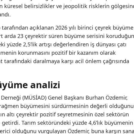
n küresel belirsizlikler ve jeopolitik risklerin gölgesi
andı.
) tarafından açıklanan 2026 yılı birinci çeyrek büyüme
rt arda 23 çeyrektir süren büyüme serisini koruduğu
 yüzde 2,5’lik artışı değerlendiren iş dünyası çatı
yümenin korunmasını pozitif bir kazanım olarak
at tarafındaki daralmaya karşı acil önlem çağrısında
üyüme analizi
ı Derneği (MÜSİAD) Genel Başkanı Burhan Özdemir,
ka rağmen büyümesini sürdürmesinin değerli olduğunu
ın altı çeyrektir pozitif seyretmesinin özel sektörün
ile getirdi. Tarım sektöründeki yüzde 4,6’lık büyümenin
verici olduğunu vurgulayan Özdemir, buna karşın sana