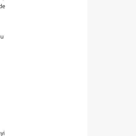
nde
nu
yi