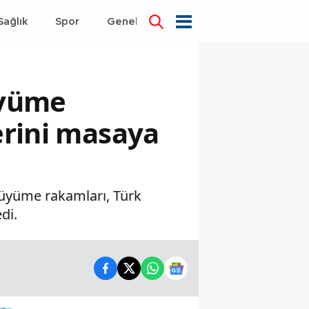
Sağlık
Spor
Genel
Dünya
üyüme
erini masaya
 büyüme rakamları, Türk
di.