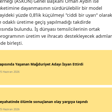
 Derneği (ASKON) Genel Başkanı Orhan Aydın ise
ketimine dayanmasının sürdürülebilir bir model
ideki yüzde 0,8’lik küçülmeyi "ciddi bir uyarı" olara
e odaklı üretime geçiş yapılmadığı takdirde
arısında bulundu. İş dünyası temsilcilerinin ortak
rogramının üretim ve ihracatı destekleyecek adımlar
e birleşti.
apısında Yaşanan Mağduriyet Adayı İsyan Ettirdi
25 Haziran 2026
eyahatinde ölümle sonuçlanan olay yargıya taşındı
25 Haziran 2026