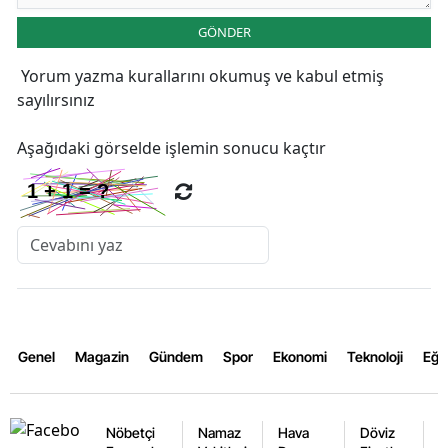
GÖNDER
Yorum yazma kurallarını
okumuş ve kabul etmiş
sayılırsınız
Aşağıdaki görselde işlemin sonucu kaçtır
Genel
Magazin
Gündem
Spor
Ekonomi
Teknoloji
Eğl
Nöbetçi
Namaz
Hava
Döviz
A