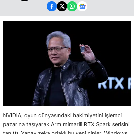
NVIDIA, oyun dünyasındaki hakimiyetini işlemci
pazarına taşıyarak Arm mimarili RTX Spark serisini
tanıttı. Yapay zeka odaklı bu yeni çipler, Windows