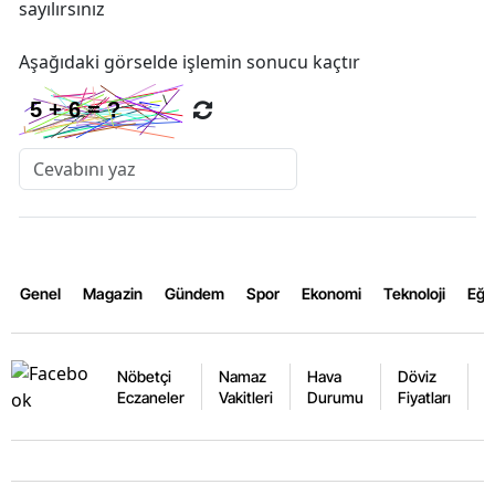
sayılırsınız
Aşağıdaki görselde işlemin sonucu kaçtır
Genel
Magazin
Gündem
Spor
Ekonomi
Teknoloji
Eğl
Nöbetçi
Namaz
Hava
Döviz
A
Eczaneler
Vakitleri
Durumu
Fiyatları
F