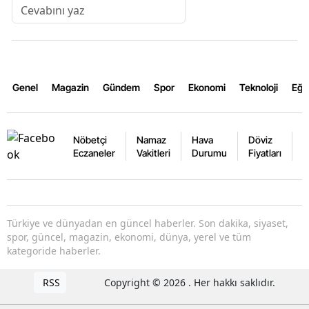
Genel
Magazin
Gündem
Spor
Ekonomi
Teknoloji
Eğl
Nöbetçi
Namaz
Hava
Döviz
A
Eczaneler
Vakitleri
Durumu
Fiyatları
F
Türkiye ve dünyadan en güncel haberler. Son dakika, siyaset,
spor, güncel, magazin, ekonomi, dünya, yerel ve tüm
kategoride haberler.
RSS
Copyright © 2026 . Her hakkı saklıdır.