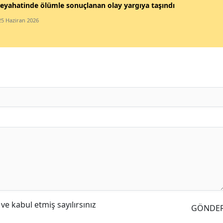
eyahatinde ölümle sonuçlanan olay yargıya taşındı
25 Haziran 2026
e kabul etmiş sayılırsınız
GÖNDE