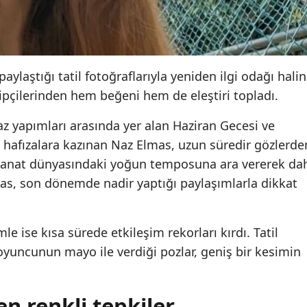
ylaştığı tatil fotoğraflarıyla yeniden ilgi odağı hali
kipçilerinden hem beğeni hem de eleştiri topladı.
z yapımları arasında yer alan Haziran Gecesi ve
le hafızalara kazınan Naz Elmas, uzun süredir gözlerde
Sanat dünyasındaki yoğun temposuna ara vererek da
mas, son dönemde nadir yaptığı paylaşımlarla dikkat
 ise kısa sürede etkileşim rekorları kırdı. Tatil
 oyuncunun mayo ile verdiği pozlar, geniş bir kesimin
en renkli tepkiler