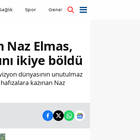
Sağlık
Spor
Genel
Dünya
n Naz Elmas,
nı ikiye böldü
levizyon dünyasının unutulmaz
e hafızalara kazınan Naz