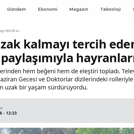
Gündem
Ekonomi
Magazin
Teknoloji
Ekranlardan uzak kalmayı tercih eden Naz Elmas, sosyal medya paylaşımıyla hayranlarını ikiye böldü
zak kalmayı tercih ede
paylaşımıyla hayranları
ilerinden hem beğeni hem de eleştiri topladı. Te
aziran Gecesi ve Doktorlar dizilerindeki rolleriyl
en uzak bir yaşam sürdürüyordu.
ma
6 - 12:23