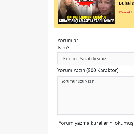
Dubai s
#Genel
/ 
Yorumlar
İsim*
Yorum Yazın (500 Karakter)
Yorum yazma kurallarını
okumuş v