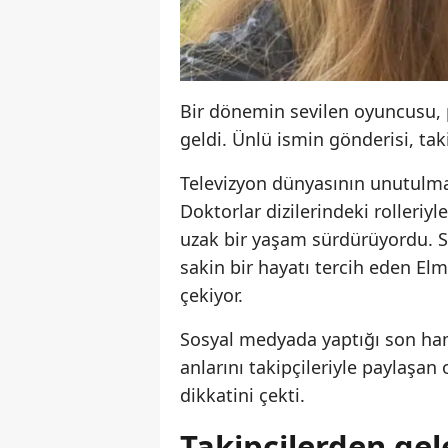
Bir dönemin sevilen oyuncusu, pa
geldi. Ünlü ismin gönderisi, ta
Televizyon dünyasının unutulma
Doktorlar dizilerindeki rolleriy
uzak bir yaşam sürdürüyordu. 
sakin bir hayatı tercih eden El
çekiyor.
Sosyal medyada yaptığı son hamle
anlarını takipçileriyle paylaşan
dikkatini çekti.
Takipçilerden gel