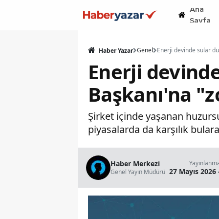
Ana
Sayfa
Genel
Haber Yazar
Enerji devind
Başkanı'na "z
Şirket içinde yaşanan huzursu
piyasalarda da karşılık bula
Haber Merkezi
Yayınlanm
27 Mayıs 2026 
Genel Yayın Müdürü