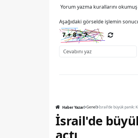
Yorum yazma kurallarını
okumuş v
Aşağıdaki görselde işlemin sonucu
Genel
Haber Yazar
İsrail'de büy
açtı