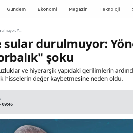
Gündem
Ekonomi
Magazin
Teknoloji
Enerji devinde sular durulmuyor: Yönetim Kurulu Başkanı'na "zorbalık" şoku
e sular durulmuyor: Yö
orbalık" şoku
zluklar ve hiyerarşik yapıdaki gerilimlerin ardınd
rak hisselerin değer kaybetmesine neden oldu.
a
- 09:46