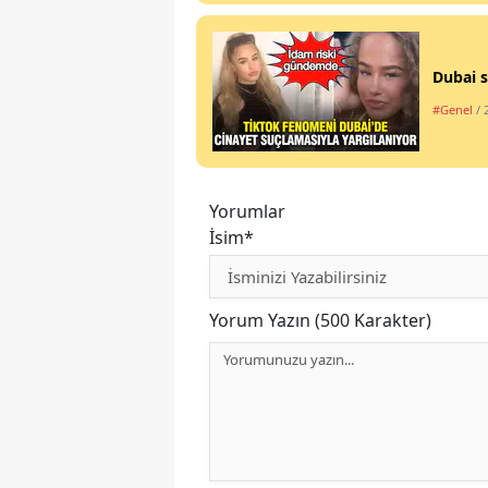
Dubai s
#Genel
/ 
Yorumlar
İsim*
Yorum Yazın (500 Karakter)