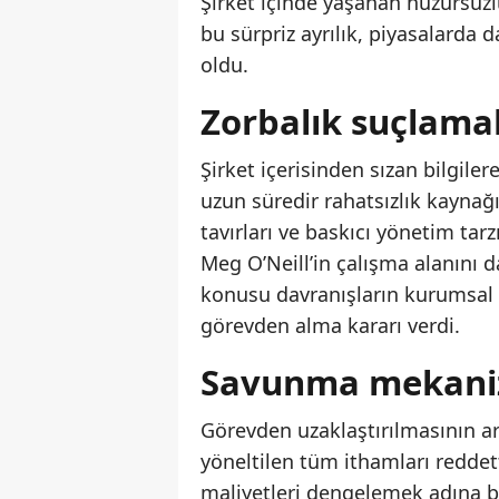
Şirket içinde yaşanan huzursuzl
bu sürpriz ayrılık, piyasalarda
oldu.
Zorbalık suçlamal
Şirket içerisinden sızan bilgile
uzun süredir rahatsızlık kaynağı
tavırları ve baskıcı yönetim tar
Meg O’Neill’in çalışma alanını d
konusu davranışların kurumsal s
görevden alma kararı verdi.
Savunma mekaniz
Görevden uzaklaştırılmasının ar
yöneltilen tüm ithamları reddet
maliyetleri dengelemek adına b