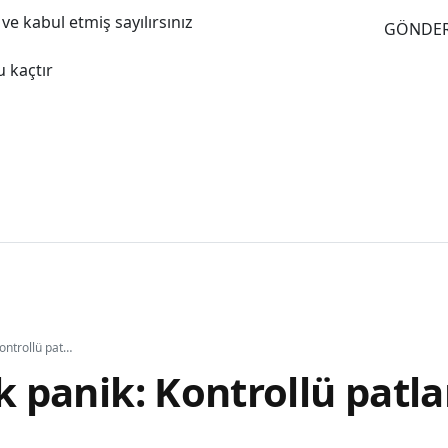
e kabul etmiş sayılırsınız
GÖNDE
 kaçtır
İsrail'de büyük panik: Kontrollü patlama paniğe yol açtı
ük panik: Kontrollü patl