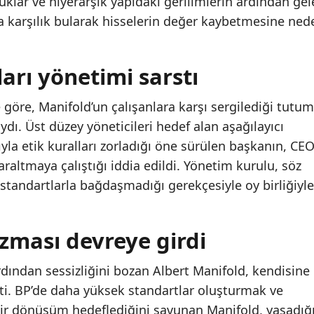
uklar ve hiyerarşik yapıdaki gerilimlerin ardından ge
 da karşılık bularak hisselerin değer kaybetmesine ned
arı yönetimi sarstı
re göre, Manifold’un çalışanlara karşı sergilediği tutum
ydı. Üst düzey yöneticileri hedef alan aşağılayıcı
zıyla etik kuralları zorladığı öne sürülen başkanın, CE
araltmaya çalıştığı iddia edildi. Yönetim kurulu, söz
tandartlarla bağdaşmadığı gerekçesiyle oy birliğiyle
ması devreye girdi
dından sessizliğini bozan Albert Manifold, kendisine
ti. BP’de daha yüksek standartlar oluşturmak ve
ir dönüşüm hedeflediğini savunan Manifold, yaşadığ