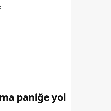
R
ama paniğe yol