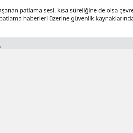
şanan patlama sesi, kısa süreliğine de olsa çevre
atlama haberleri üzerine güvenlik kaynaklarından
a
- 00:35