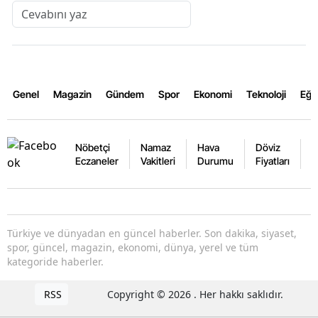
Genel
Magazin
Gündem
Spor
Ekonomi
Teknoloji
Eğl
Nöbetçi
Namaz
Hava
Döviz
A
Eczaneler
Vakitleri
Durumu
Fiyatları
F
Türkiye ve dünyadan en güncel haberler. Son dakika, siyaset,
spor, güncel, magazin, ekonomi, dünya, yerel ve tüm
kategoride haberler.
RSS
Copyright © 2026 . Her hakkı saklıdır.