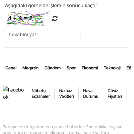
Aşağıdaki görselde işlemin sonucu kaçtır
Genel
Magazin
Gündem
Spor
Ekonomi
Teknoloji
Eğl
Nöbetçi
Namaz
Hava
Döviz
A
Eczaneler
Vakitleri
Durumu
Fiyatları
F
Türkiye ve dünyadan en güncel haberler. Son dakika, siyaset,
spor, güncel, magazin, ekonomi, dünya, yerel ve tüm