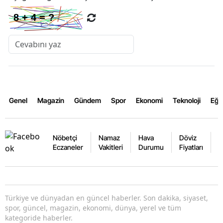
Genel
Magazin
Gündem
Spor
Ekonomi
Teknoloji
Eğl
Nöbetçi
Namaz
Hava
Döviz
A
Eczaneler
Vakitleri
Durumu
Fiyatları
F
Türkiye ve dünyadan en güncel haberler. Son dakika, siyaset,
spor, güncel, magazin, ekonomi, dünya, yerel ve tüm
kategoride haberler.