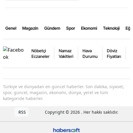
Genel
Magazin
Gündem
Spor
Ekonomi
Teknoloji
Eğl
Nöbetçi
Namaz
Hava
Döviz
A
Eczaneler
Vakitleri
Durumu
Fiyatları
F
Türkiye ve dünyadan en güncel haberler. Son dakika, siyaset,
spor, güncel, magazin, ekonomi, dünya, yerel ve tüm
kategoride haberler.
RSS
Copyright © 2026 . Her hakkı saklıdır.