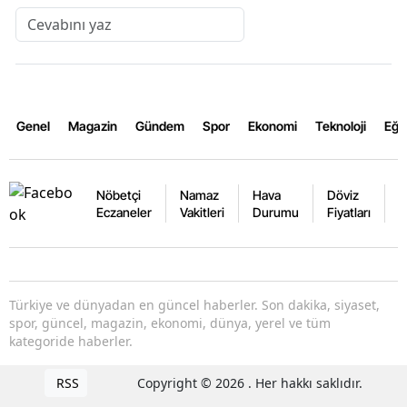
Genel
Magazin
Gündem
Spor
Ekonomi
Teknoloji
Eğl
Nöbetçi
Namaz
Hava
Döviz
A
Eczaneler
Vakitleri
Durumu
Fiyatları
F
Türkiye ve dünyadan en güncel haberler. Son dakika, siyaset,
spor, güncel, magazin, ekonomi, dünya, yerel ve tüm
kategoride haberler.
RSS
Copyright © 2026 . Her hakkı saklıdır.