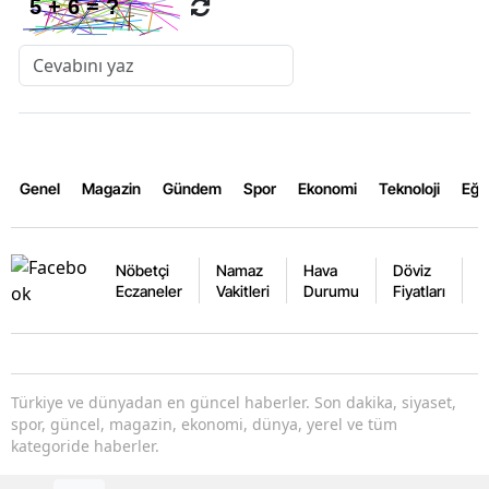
Genel
Magazin
Gündem
Spor
Ekonomi
Teknoloji
Eğl
Nöbetçi
Namaz
Hava
Döviz
A
Eczaneler
Vakitleri
Durumu
Fiyatları
F
Türkiye ve dünyadan en güncel haberler. Son dakika, siyaset,
spor, güncel, magazin, ekonomi, dünya, yerel ve tüm
kategoride haberler.