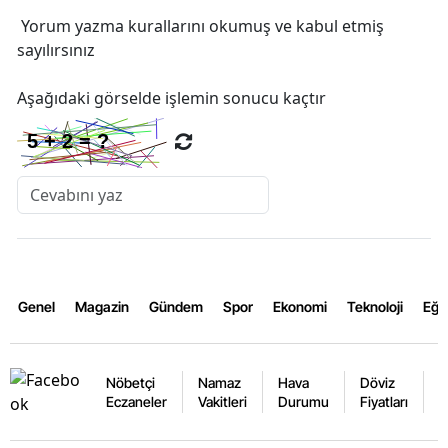
Yorum yazma kurallarını
okumuş ve kabul etmiş
sayılırsınız
Aşağıdaki görselde işlemin sonucu kaçtır
Genel
Magazin
Gündem
Spor
Ekonomi
Teknoloji
Eğl
Nöbetçi
Namaz
Hava
Döviz
A
Eczaneler
Vakitleri
Durumu
Fiyatları
F