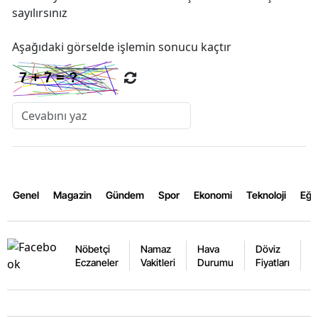
sayılırsınız
Aşağıdaki görselde işlemin sonucu kaçtır
Genel
Magazin
Gündem
Spor
Ekonomi
Teknoloji
Eğl
Nöbetçi
Namaz
Hava
Döviz
A
Eczaneler
Vakitleri
Durumu
Fiyatları
F