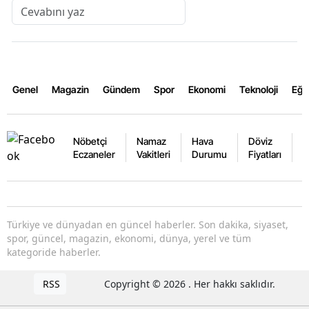
Genel
Magazin
Gündem
Spor
Ekonomi
Teknoloji
Eğl
Nöbetçi
Namaz
Hava
Döviz
A
Eczaneler
Vakitleri
Durumu
Fiyatları
F
Türkiye ve dünyadan en güncel haberler. Son dakika, siyaset,
spor, güncel, magazin, ekonomi, dünya, yerel ve tüm
kategoride haberler.
RSS
Copyright © 2026 . Her hakkı saklıdır.