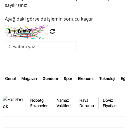
sayılırsınız
Aşağıdaki görselde işlemin sonucu kaçtır
Genel
Magazin
Gündem
Spor
Ekonomi
Teknoloji
Eğl
Nöbetçi
Namaz
Hava
Döviz
A
Eczaneler
Vakitleri
Durumu
Fiyatları
F