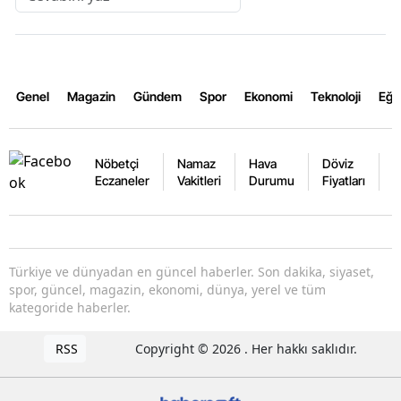
Genel
Magazin
Gündem
Spor
Ekonomi
Teknoloji
Eğl
Nöbetçi
Namaz
Hava
Döviz
A
Eczaneler
Vakitleri
Durumu
Fiyatları
F
Türkiye ve dünyadan en güncel haberler. Son dakika, siyaset,
spor, güncel, magazin, ekonomi, dünya, yerel ve tüm
kategoride haberler.
RSS
Copyright © 2026 . Her hakkı saklıdır.