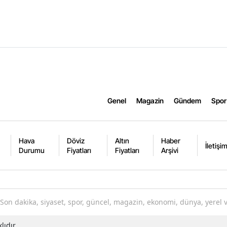
Genel
Magazin
Gündem
Spor
Hava
Döviz
Altın
Haber
İletişi
Durumu
Fiyatları
Fiyatları
Arşivi
Son dakika, siyaset, spor, güncel, magazin, ekonomi, dünya, yerel 
lıdır.