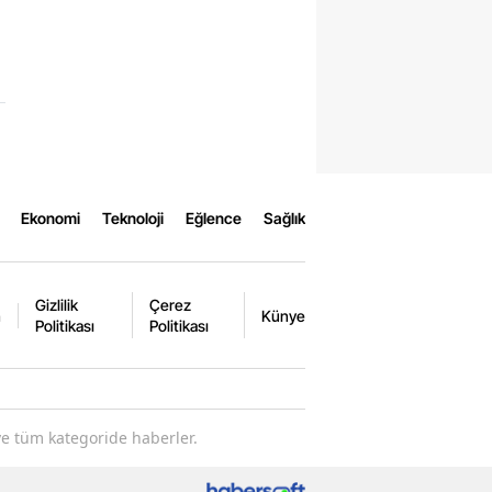
Ekonomi
Teknoloji
Eğlence
Sağlık
Gizlilik
Çerez
m
Künye
Politikası
Politikası
ve tüm kategoride haberler.