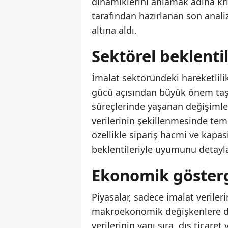
dinamiklerini anlamak adına krit
tarafından hazırlanan son anal
altına aldı.
Sektörel beklentil
İmalat sektöründeki hareketlili
gücü açısından büyük önem taşıy
süreçlerinde yaşanan değişimler
verilerinin şekillenmesinde teme
özellikle sipariş hacmi ve kapas
beklentileriyle uyumunu detayla
Ekonomik göster
Piyasalar, sadece imalat verile
makroekonomik değişkenlere d
verilerinin yanı sıra, dış ticaret