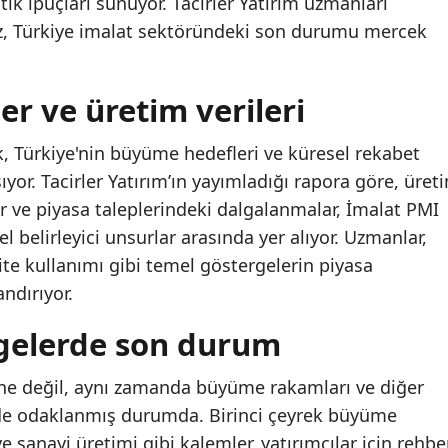
ik ipuçları sunuyor. Tacirler Yatırım uzmanları
iz, Türkiye imalat sektöründeki son durumu mercek
er ve üretim verileri
k, Türkiye'nin büyüme hedefleri ve küresel rekabet
or. Tacirler Yatırım’ın yayımladığı rapora göre, üret
 ve piyasa taleplerindeki dalgalanmalar, İmalat PMI
l belirleyici unsurlar arasında yer alıyor. Uzmanlar,
ite kullanımı gibi temel göstergelerin piyasa
ndırıyor.
gelerde son durum
rine değil, aynı zamanda büyüme rakamları ve diğer
e odaklanmış durumda. Birinci çeyrek büyüme
 ve sanayi üretimi gibi kalemler, yatırımcılar için rehbe