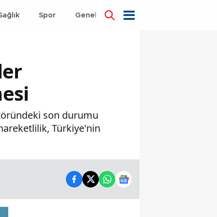
Sağlık
Spor
Genel
Dünya
ler
esi
ektöründeki son durumu
areketlilik, Türkiye'nin