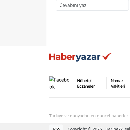
Nöbetçi
Namaz
Eczaneler
Vakitleri
Türkiye ve dünyadan en güncel haberler. 
RSS
Copyright © 2026 . Her hakkı sak