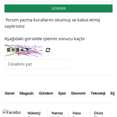
GÖNDER
Yorum yazma kurallarını
okumuş ve kabul etmiş
sayılırsınız
Aşağıdaki görselde işlemin sonucu kaçtır
Genel
Magazin
Gündem
Spor
Ekonomi
Teknoloji
Eğl
Nöbetçi
Namaz
Hava
Döviz
A