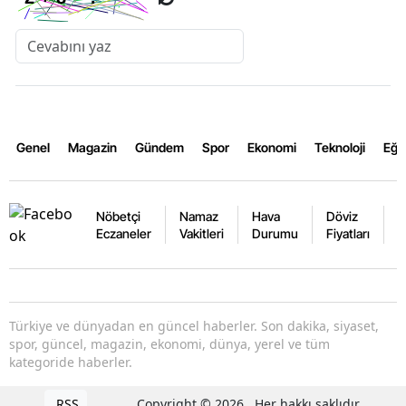
Genel
Magazin
Gündem
Spor
Ekonomi
Teknoloji
Eğl
Nöbetçi
Namaz
Hava
Döviz
A
Eczaneler
Vakitleri
Durumu
Fiyatları
F
Türkiye ve dünyadan en güncel haberler. Son dakika, siyaset,
spor, güncel, magazin, ekonomi, dünya, yerel ve tüm
kategoride haberler.
RSS
Copyright © 2026 . Her hakkı saklıdır.