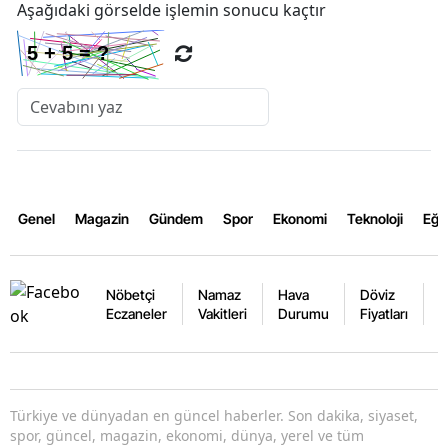
Aşağıdaki görselde işlemin sonucu kaçtır
Genel
Magazin
Gündem
Spor
Ekonomi
Teknoloji
Eğl
Nöbetçi
Namaz
Hava
Döviz
A
Eczaneler
Vakitleri
Durumu
Fiyatları
F
Türkiye ve dünyadan en güncel haberler. Son dakika, siyaset,
spor, güncel, magazin, ekonomi, dünya, yerel ve tüm