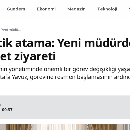
Gündem
Ekonomi
Magazin
Teknoloji
Kocaeli'de kritik atama: Yeni müdürden Vali Aktaş'a nezaket ziyareti
itik atama: Yeni müdürd
et ziyareti
nin yönetiminde önemli bir görev değişikliği yaşa
tafa Yavuz, görevine resmen başlamasının ardında
a
- 00:37