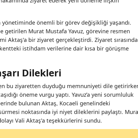
 makamında ziyaret ederek yeni döneme ilişkin
n yönetiminde önemli bir görev değişikliği yaşandı.
ne getirilen Murat Mustafa Yavuz, görevine resmen
i Aktaş'a bir ziyaret gerçekleştirdi. Ziyaret sırasında
entteki istihdam verilerine dair kısa bir görüşme
şarı Dilekleri
ilen bu ziyaretten duyduğu memnuniyeti dile getirirke
taşıdığı öneme vurgu yaptı. Yavuz’a yeni sorumluluk
erinde bulunan Aktaş, Kocaeli genelindeki
 sürmesi noktasında iyi niyet dileklerini paylaştı. Mura
layı Vali Aktaş'a teşekkürlerini sundu.