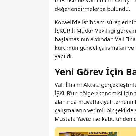
mesaisinde Vali İlhami Aktaş'ı
değerlendirmelerde bulundu.
Kocaeli'de istihdam süreçlerini
İŞKUR İl Müdür Vekilliği görevi
başlamasının ardından Vali İlham
kurumun güncel çalışmaları ve k
yapıldı.
Yeni Görev İçin Ba
Vali İlhami Aktaş, gerçekleştir
İŞKUR'un bölge ekonomisi için 
alanında muvaffakiyet temennil
çalışmaların verimli bir şekilde
Mustafa Yavuz ise kabulünden do