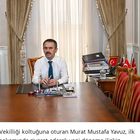
ekilliği koltuğuna oturan Murat Mustafa Yavuz, ilk